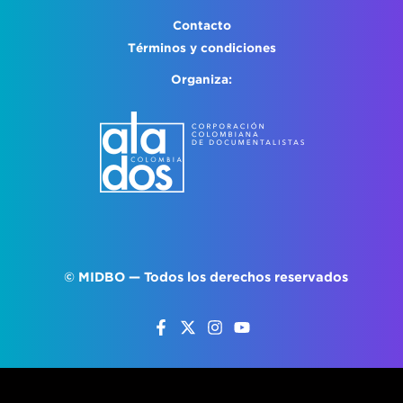
Contacto
Términos y condiciones
Organiza:
©
MIDBO
— Todos los derechos reservados