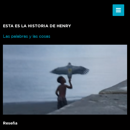
Ir
al
contenido
ESTA ES LA HISTORIA DE HENRY
Las palabras y las cosas
Reseña