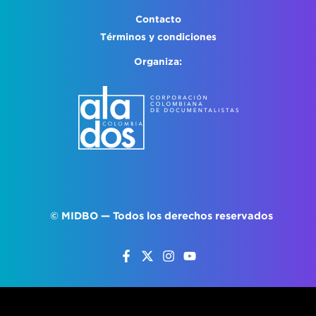
Contacto
Términos y condiciones
Organiza:
©
MIDBO
— Todos los derechos reservados