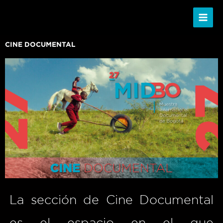
Ir
al
contenido
CINE DOCUMENTAL
La sección de Cine Documental
es el espacio en el que