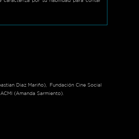
e caracteriza por su habilidad para contar
astian Diaz Mariño), Fundación Cine Social
DACMI (
Amanda Sarmiento).