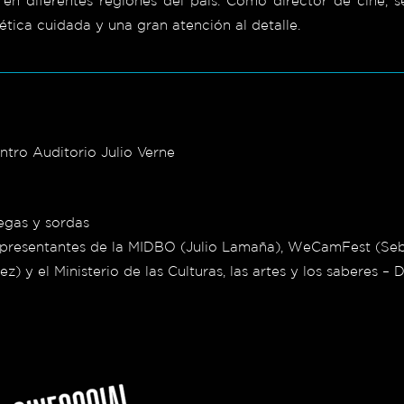
en diferentes regiones del país. Como director de cine, s
ética cuidada y una gran atención al detalle.
tro Auditorio Julio Verne
iegas y sordas
representantes de la MIDBO (Julio Lamaña), WeCamFest (Seb
) y el Ministerio de las Culturas, las artes y los saberes – 