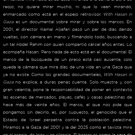
reojo; no quiere mirar mucho, ni que lo vean mirando,
enmarcado como está en el espejo retrovisor
.
With Hasan in
Gaza
es un documental sobre mirar y sobre los marcos. En
2001, el director Kamal Aljiafari pasó un par de días dando
vueltas, con cámara en mano y filmándolo todo, buscando a
un tal Abdel Rahim con quien compartió cárcel años antes. Lo
acompaña Hasan. Pero nada de esto está en el documental. El
marco de la búsqueda de un preso está casi ausente, solo
queda la cámara que mira días de una vida en una Gaza que
ya no existe. Como los grandes documentales,
With Hasan in
Gaza
no explica, a duras penas cuenta. Solo muestra y, con
gran valentía, pone la responsabilidad de poner en contexto
las escenas de mercados, playas, cafés y casas palestinas de
hace más de veinte años. El marco, el que nos pide que
pongamos sin decirlo, es, por supuesto, el genocidio que el
Estado de Israel perpetra contra la población palestina.
Miramos a la Gaza del 2001 y la del 2025 como el taxista mira
en el espejo, de lejos y en silencio. El horror es como la cara de