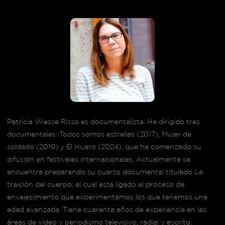
Patricia Wiesse Risso es documentalista. Ha dirigido tres
documentales: Todos somos estrellas (2017), Mujer de
soldado (2019) y El Huaro (2024), que ha comenzado su
difusión en festivales internacionales. Actualmente se
encuentra preparando su cuarto documental titulado La
traición del cuerpo, el cual está ligado al proceso de
envejecimiento que experimentamos los que tenemos una
edad avanzada. Tiene cuarenta años de experiencia en las
áreas de video y periodismo televisivo, radial y escrito.