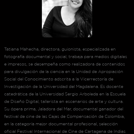
Tatiana Mahecha, directora, guionista, especializada en
fotografía documental y social, trabaja para medios digitales
e impresos, se desempeña como realizadora de contenidos
para divulgación de la ciencia en la Unidad de Apropiación
Social del Conocimiento adscrita a la Vicerrectoría de
Investigación de la Universidad del Magdalena. Es docente
catedrática de la Universidad Sergio Arboleda en la Escuela
de Diseño Digital, tallerista en escenarios de arte y cultura.
Su ópera prima, Jaladora del Mar, documental ganador del
festival de cine de las Cajas de Compensación de Colombia,
en la categoría mejor documental profesional, selección
oficial Festival Internacional de Cine de Cartagena de Indias