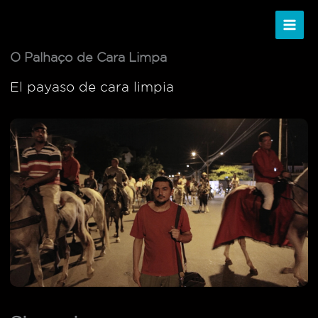
Ir
al
contenido
O Palhaço de Cara Limpa
El payaso de cara limpia