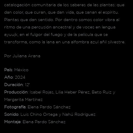
catalogación comunitaria de los saberes de las plantas: que
dan color, que curan, que dan vida, que sanan el espíritu.
Plantas que dan sentido. Por dentro somos color vibra al
ritmo de una percusión ancestral y de voces en lengua
ayuujk, en el fulgor del fuego y de la película que se
transforma, como la lana en una alfombra azul añil silvestre.
Por Juliana Arana
País
: México
Año
: 2024
Duración
: 12′
Producción
: Isabel Rojas, Lilia Heber Pérez, Beto Ruiz y
Margarita Martínez
Fotografía
: Elena Pardo Sánchez
Sonido
: Luis Chino Ortega y Nahú Rodríguez
Montaje
: Elena Pardo Sánchez