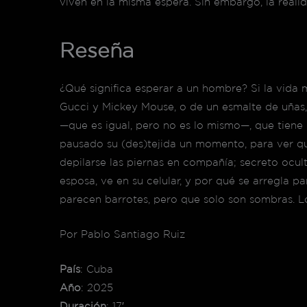
viven en la misma espera. Sin embargo, la reali
Reseña
¿Qué significa esperar a un hombre? Si la vida
Gucci y Mickey Mouse, o de un esmalte de uñas, 
—que es igual, pero no es lo mismo—, que tiene 
pausado su (des)tejida un momento, para ver qu
depilarse las piernas en compañía; secreto oculto
esposa, ve en su celular, y por qué se arregla p
parecen barrotes, pero que solo son sombras. Los
Por Pablo Santiago Ruiz
País
: Cuba
Año
: 2025
Duración
: 17′