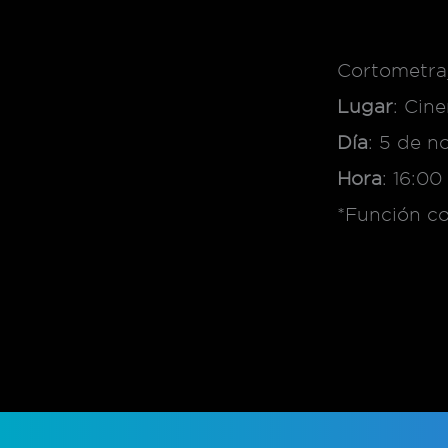
Cortometra
Lugar
: Cin
Día
: 5 de n
Hora
: 16:00
*Función c