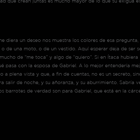
dad que crean juntas es mucho mayor de lo que su exigua ex
 me diera un deseo nos muestra los colores de esa pregunta,
o de una moto, o de un vestido. Aquí esperar deja de ser s
mucho de “me toca” y algo de “quiero”. Si en Ítaca hubiera
é pasa con la esposa de Gabriel. A lo mejor entendería mej
 a plena vista y que, a fin de cuentas, no es un secreto, sino
ara salir de noche, y su añoranza, y su aburrimiento. Sabría 
 barrotes de verdad son para Gabriel, que está en la cárcel