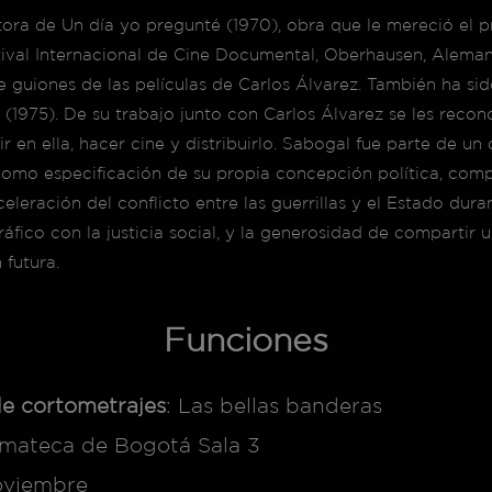
tora de Un día yo pregunté (1970), obra que le mereció el 
tival Internacional de Cine Documental, Oberhausen, Aleman
 guiones de las películas de Carlos Álvarez. También ha sid
o (1975). De su trabajo junto con Carlos Álvarez se les reco
nir en ella, hacer cine y distribuirlo. Sabogal fue parte de 
como especificación de su propia concepción política, compr
leración del conflicto entre las guerrillas y el Estado dur
fico con la justicia social, y la generosidad de compartir 
 futura.
Funciones
e cortometrajes
: Las bellas banderas
emateca de Bogotá Sala 3
oviembre