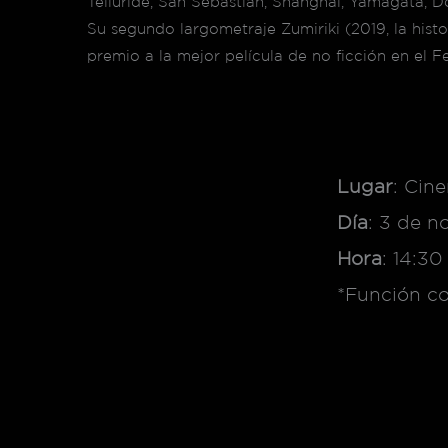
Telluride, San Sebastián, Shanghái, Yamagata, D
Su segundo largometraje Zumiriki (2019, la histo
premio a la mejor película de no ficción en el F
Lugar
: Cin
Día
: 3 de n
Hora
: 14:30
*Función co