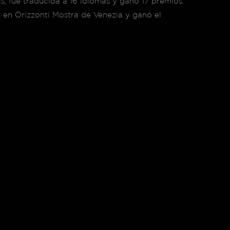
s, fue traducida a 16 idiomas y ganó 17 premios.
nó en Orizzonti Mostra de Venezia y ganó el