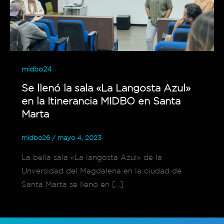
midbo24
Se llenó la sala «La Langosta Azul»
en la Itinerancia MIDBO en Santa
Marta
midbo26
/
mayo 4, 2023
La bella sala «La langosta Azul» de la
Unversidad del Magdalena en la ciudad de
Santa Marta se llenó en […]