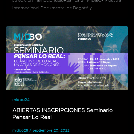
su edición #EmocióndeloReal. La 24 MIDBO- Muestra
Internacional Documental de Bogotá y
midbo24
ABIERTAS INSCRIPCIONES Seminario
Pensar Lo Real
midbo26
/
septiembre 20, 2022