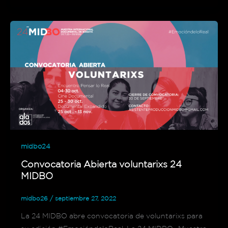
midbo24
Convocatoria Abierta voluntarixs 24
MIDBO
midbo26
/
septiembre 27, 2022
La 24 MIDBO abre convocatoria de voluntarixs para