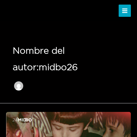
Ir
al
contenido
Nombre del
autor:midbo26