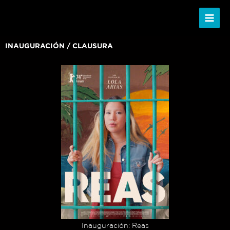
Ir
al
contenido
INAUGURACIÓN / CLAUSURA
Inauguración: Reas